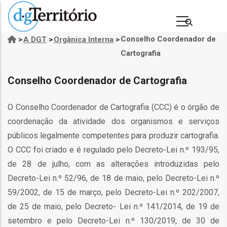
Passar
para
o
Conselho Coordenador de
>
A DGT
>
Orgânica Interna
>
Navegação
conteúdo
Cartografia
estrutural
principal
Conselho Coordenador de Cartografia
O Conselho Coordenador de Cartografia (CCC) é o órgão de
coordenação da atividade dos organismos e serviços
públicos legalmente competentes para produzir cartografia.
O CCC foi criado e é regulado pelo Decreto-Lei n.º 193/95,
de 28 de julho, com as alterações introduzidas pelo
o
Decreto-Lei n.º 52/96, de 18 de maio, pelo Decreto-Lei n.º
ador
59/2002, de 15 de março, pelo Decreto-Lei n.º 202/2007,
fia
de 25 de maio, pelo Decreto- Lei n.º 141/2014, de 19 de
setembro e pelo Decreto-Lei n.º 130/2019, de 30 de
o