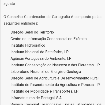
agosto
ão
O Conselho Coordenador de Cartografia é composto pelas
seguintes entidades:
Direção-Geral do Território
ão
Centro de Informação Geoespacial do Exército
ca
Instituto Hidrográfico
Instituto Nacional de Estatística, I.P.
s
Agência Portuguesa do Ambiente, I.P.
Instituto Conservação da Natureza e das Florestas, I.P.
Laboratório Nacional de Energia e Geologia
Direção-Geral de Agricultura e Desenvolvimento Rural
Instituto de Financiamento da Agricultura e Pescas, I.P.
o
Instituto de Mobilidade e Transportes, I.P.
bilização
Infraestruturas de Portugal, S.A.
Serviço regional responsável pelas atividades de