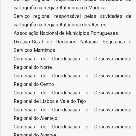
cartografia na Região Autónoma da Madeira
s
Serviço regional responsável pelas atividades de
cartografia na Região Autónoma dos Açores
es
Associação Nacional de Municípios Portugueses
Direção-Geral de Recursos Naturais, Segurança e
Serviços Marítimos
o
Comissão de Coordenação e Desenvolvimento
Regional do Norte
nho
Comissão de Coordenação e Desenvolvimento
ão
Regional do Centro
a
Comissão de Coordenação e Desenvolvimento
mento
Regional de Lisboa e Vale do Tejo
ção
Comissão de Coordenação e Desenvolvimento
Regional do Alentejo
Comissão de Coordenação e Desenvolvimento
Regional do Algarve