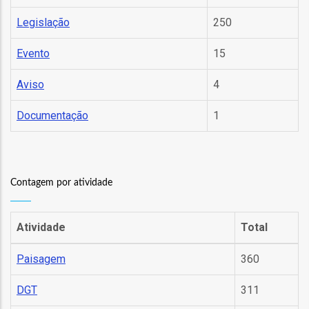
Legislação
250
as
s
Evento
15
Aviso
4
Documentação
1
o
Contagem por atividade
Atividade
Total
Paisagem
360
ório
DGT
311