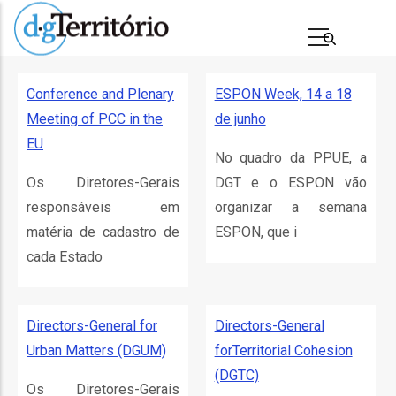
Passar
para
o
conteúdo
Conference and Plenary
ESPON Week, 14 a 18
principal
Meeting of PCC in the
de junho
EU
No quadro da PPUE, a
Os Diretores-Gerais
DGT e o ESPON vão
responsáveis em
organizar a semana
matéria de cadastro de
ESPON, que i
cada Estado
s
Directors-General for
Directors-General
Urban Matters (DGUM)
forTerritorial Cohesion
(DGTC)
Os Diretores-Gerais