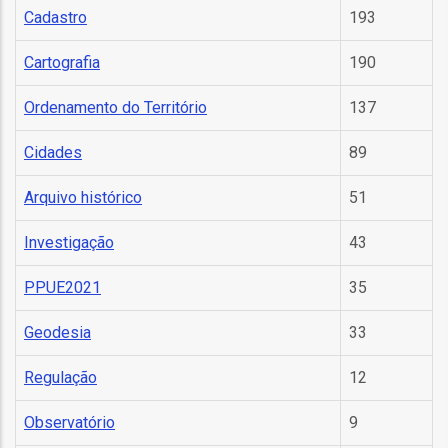
Cadastro
193
l
Cartografia
190
orização
Ordenamento do Território
137
ação
Cidades
89
Arquivo histórico
51
Investigação
43
PPUE2021
35
Geodesia
33
Regulação
12
Observatório
9