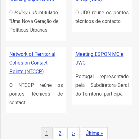
ção
O
Policy Lab
intitulado
O UDG reúne os pontos
"Uma Nova Geração de
técnicos de contacto
Políticas Urbanas -
Network of Territorial
Meeting ESPON MC e
mento
Cohesion Contact
JWG
Points (NTCCP)
Portugal, representado
ntos
O NTCCP reúne os
pela Subdiretora-Geral
pontos técnicos de
do Território, participa
contact
ão
o
Paginação
Página
1
Página
2
Próxima
››
Última
Última »