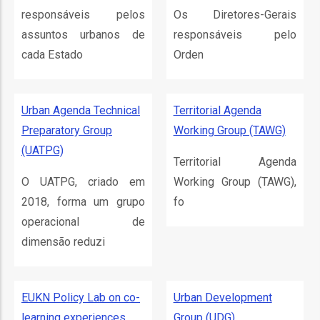
o
responsáveis pelos
Os Diretores-Gerais
assuntos urbanos de
responsáveis pelo
bilização
cada Estado
Orden
s
Urban Agenda Technical
Territorial Agenda
Preparatory Group
Working Group (TAWG)
es
(UATPG)
Territorial Agenda
O UATPG, criado em
Working Group (TAWG),
2018, forma um grupo
fo
o
operacional de
nho
dimensão reduzi
ão
a
EUKN Policy Lab on co-
Urban Development
mento
learning experiences
Group (UDG)