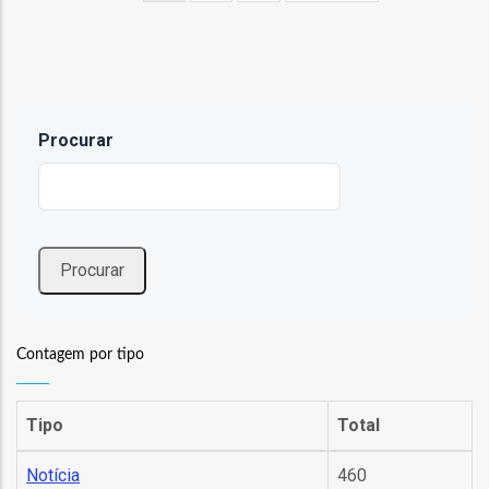
atual
página
página
fia
Procurar
isa
gião
Contagem por tipo
isa
utos
Tipo
Total
grafia
Notícia
460
rica