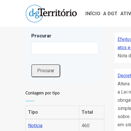
Navegação
Passar
principal
para
INÍCIO
A DGT
ATI
o
conteúdo
Procurar
principal
Efeito
atos e
Nota d
Decret
Altera
a Lei 
Contagem por tipo
obriga
simple
Tipo
Total
sobre 
em sit
Notícia
460