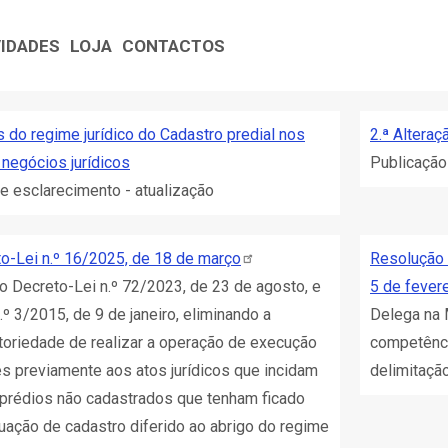
VIDADES
LOJA
CONTACTOS
s do regime jurídico do Cadastro predial nos
2.ª Altera
 negócios jurídicos
Publicação
e esclarecimento - atualização
o-Lei n.º 16/2025, de 18 de
março
Resolução 
 o Decreto-Lei n.º 72/2023, de 23 de agosto, e
5 de
fevere
n.º 3/2015, de 9 de janeiro, eliminando a
Delega na 
toriedade de realizar a operação de execução
competênci
s previamente aos atos jurídicos que incidam
delimitação
prédios não cadastrados que tenham ficado
uação de cadastro diferido ao abrigo do regime