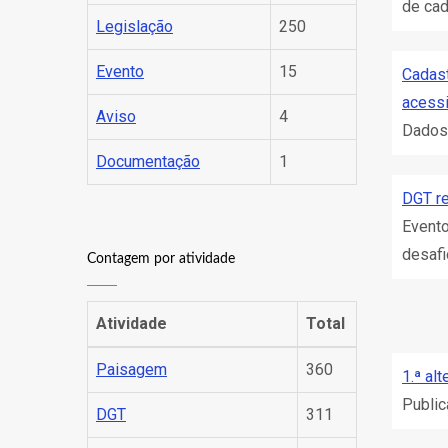
de cad
Legislação
250
Evento
15
Cadast
acessi
Aviso
4
Dados
Documentação
1
DGT r
Evento
desafio
Contagem por atividade
Atividade
Total
Paisagem
360
1.ª al
Public
DGT
311