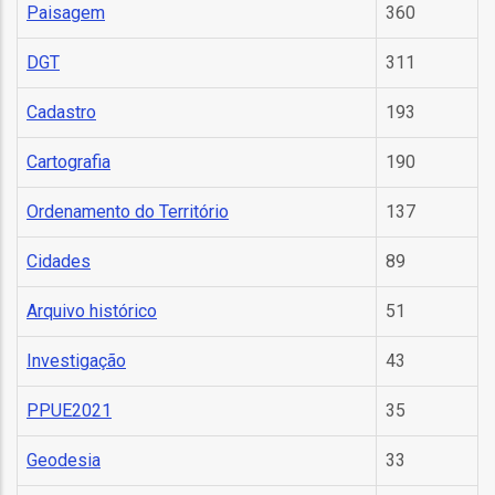
Paisagem
360
DGT
311
Cadastro
193
fia
Cartografia
190
Ordenamento do Território
137
Cidades
89
isa
Arquivo histórico
51
gião
Investigação
43
isa
PPUE2021
35
utos
grafia
Geodesia
33
rica