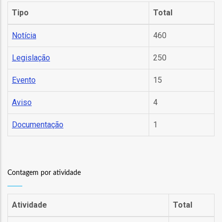
ção
Tipo
Total
Notícia
460
Legislação
250
Evento
15
mento
Aviso
4
Documentação
1
ntos
ão
Contagem por atividade
Atividade
Total
o