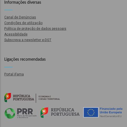
Informações diversas
l
Canal de Denúncias
Condições de utilização
orização
Política de proteção de dados pessoais
Acessibilidade
Subscreva a newsletter e-DGT
ação
Ligações recomendadas
Portal iFama