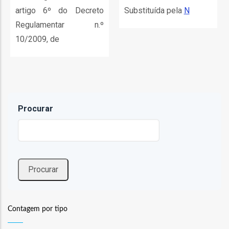
o
artigo 6º do Decreto
Substituída pela
N
Regulamentar n.º
bilização
10/2009, de
s
es
Procurar
o
nho
ão
a
Contagem por tipo
mento