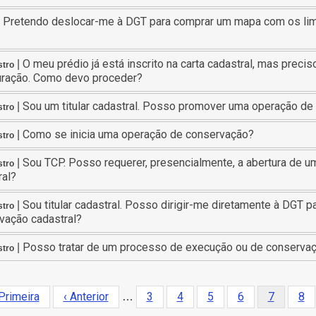
Pretendo deslocar-me à DGT para comprar um mapa com os limi
|
O meu prédio já está inscrito na carta cadastral, mas preciso 
|
stro
uração. Como devo proceder?
Sou um titular cadastral. Posso promover uma operação de
|
stro
Como se inicia uma operação de conservação?
|
stro
Sou TCP. Posso requerer, presencialmente, a abertura de
|
stro
ral?
Sou titular cadastral. Posso dirigir-me diretamente à DGT
|
stro
vação cadastral?
Posso tratar de um processo de execução ou de conservaç
|
stro
imeira
Primeira
Página
‹ Anterior
Página
3
Página
4
Página
5
Página
6
Página
7
Pág
8
…
ção
gina
anterior
atual