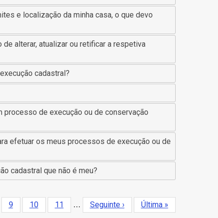
tes e localização da minha casa, o que devo
de alterar, atualizar ou retificar a respetiva
 execução cadastral?
 um processo de execução ou de conservação
 para efetuar os meus processos de execução ou de
ão cadastral que não é meu?
ina
Página
9
Página
10
Página
11
Próxima
Seguinte ›
Última
Última »
…
página
página