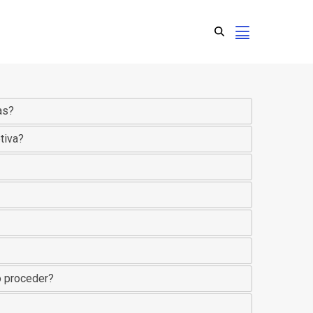
as?
tiva?
o proceder?