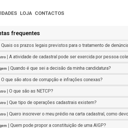
VIDADES
LOJA
CONTACTOS
tas frequentes
Quais os prazos legais previstos para o tratamento de denúnci
|
A atividade de cadastral pode ser exercida por pessoa cole
|
stro
Quando é que sei a decisão da minha candidatura?
|
agem
O que são atos de corrupção e infrações conexas?
|
O que são as NETCP?
|
stro
Que tipo de operações cadastrais existem?
|
stro
Quero inscrever o meu prédio na carta cadastral, como dev
|
stro
Quem pode propor a constituição de uma AIGP?
|
agem