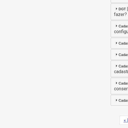
DGT
fazer?
Cada
config
Cada
Cada
Cada
cadast
Cada
conser
Cada
Pr
« 
Pagina
pá