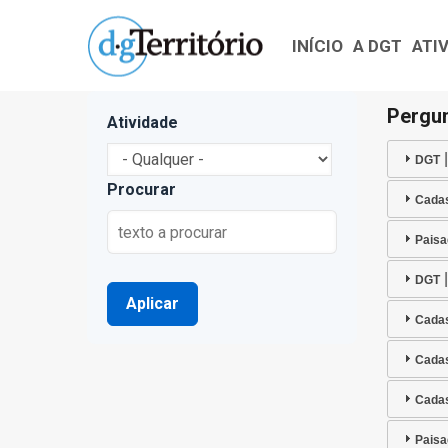
Navegação
Passar
principal
para
INÍCIO
A DGT
ATI
o
conteúdo
Pergun
Atividade
principal
DGT
Procurar
Cada
Pais
DGT
Cada
Cada
Cada
Pais